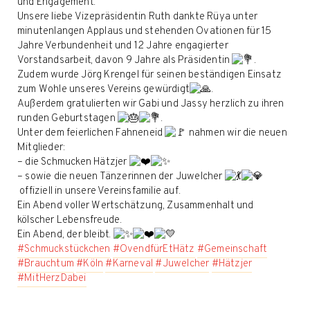
und Engagement.
Unsere liebe Vizepräsidentin Ruth dankte Rüya unter
minutenlangen Applaus und stehenden Ovationen für 15
Jahre Verbundenheit und 12 Jahre engagierter
Vorstandsarbeit, davon 9 Jahre als Präsidentin
.
Zudem wurde Jörg Krengel für seinen beständigen Einsatz
zum Wohle unseres Vereins gewürdigt
.
Außerdem gratulierten wir Gabi und Jassy herzlich zu ihren
runden Geburtstagen
.
Unter dem feierlichen Fahneneid
nahmen wir die neuen
Mitglieder:
– die Schmucken Hätzjer
– sowie die neuen Tänzerinnen der Juwelcher
offiziell in unsere Vereinsfamilie auf.
Ein Abend voller Wertschätzung, Zusammenhalt und
kölscher Lebensfreude.
Ein Abend, der bleibt.
#Schmuckstückchen
#OvendfürEtHätz
#Gemeinschaft
#Brauchtum
#Köln
#Karneval
#Juwelcher
#Hätzjer
#MitHerzDabei