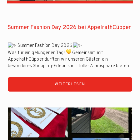
Summer Fashion Day 2026 bei AppelrathCüpper
Summer Fashion Day 2026
Was für ein gelungener Tag!
Gemeinsam mit
AppelrathCüpper durften wir unseren Gästen ein
besonderes Shopping-Erlebnis mit toller Atmosphäre bieten.
Unsere Ladies haben die Sommer- und Herbstmode unter der
charmanten Moderation unserer Präsidentin Rüya mit viel
WEITERLESEN
Souveränität und Leichtigkeit auf dem Catwalk präsentiert,
während unser Schmucki-Chor für beste Stimmung sorgte.
Mit liebevoll selbstgemachtem Catering war auch für das
leibliche Wohl bestens gesorgt.
Das ...