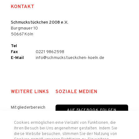
KONTAKT
Schmuckstückchen 2008 e.V.
Burgmauer 10
50667 Köln
Tel
Fax
0221 9862598
E-Mail
info@schmuckstueckchen-koeln.de
WEITERE LINKS
SOZIALE MEDIEN
Mitgliederbereich
AUF FACEBOOK FOLGEN
Datenschutz
Impressum
Cookies ermöglichen eine Vielzahl von Funktionen, die
AUF INSTAGRAM FOLGEN
Ihren Besuch bei Uns angenehmer gestalten. Indem Sie
diese Website besuchen, stimmen Sie der Nutzung von