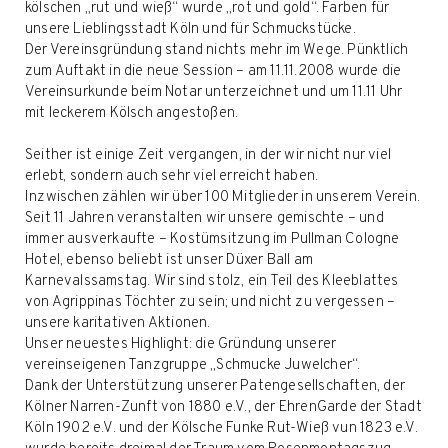
kölschen „rut und wieß“ wurde „rot und gold“. Farben für
unsere Lieblingsstadt Köln und für Schmuckstücke.
Der Vereinsgründung stand nichts mehr im Wege. Pünktlich
zum Auftakt in die neue Session – am 11.11.2008 wurde die
Vereinsurkunde beim Notar unterzeichnet und um 11.11 Uhr
mit leckerem Kölsch angestoßen.
Seither ist einige Zeit vergangen, in der wir nicht nur viel
erlebt, sondern auch sehr viel erreicht haben.
Inzwischen zählen wir über 100 Mitglieder in unserem Verein.
Seit 11 Jahren veranstalten wir unsere gemischte – und
immer ausverkaufte – Kostümsitzung im Pullman Cologne
Hotel, ebenso beliebt ist unser Düxer Ball am
Karnevalssamstag. Wir sind stolz, ein Teil des Kleeblattes
von Agrippinas Töchter zu sein; und nicht zu vergessen –
unsere karitativen Aktionen.
Unser neuestes Highlight: die Gründung unserer
vereinseigenen Tanzgruppe „Schmucke Juwelcher“.
Dank der Unterstützung unserer Patengesellschaften, der
Kölner Narren-Zunft von 1880 e.V., der EhrenGarde der Stadt
Köln 1902 e.V. und der Kölsche Funke Rut-Wieß vun 1823 e.V.